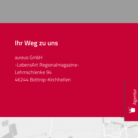
Ihr Weg zu uns
aureus GmbH
-LebensArt Regionalmagazine-
Lehmschlenke 94
46244 Bottrop-Kirchhellen
Agentur