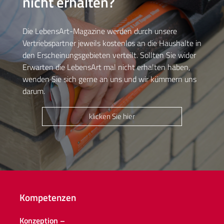
nicht erhalten?
Die LebensArt-Magazine werden durch unsere
Vertriebspartner jeweils kostenlos an die Haushalte in
den Erscheinungsgebieten verteilt. Sollten Sie wider
Erwarten die LebensArt mal nicht erhalten haben,
wenden Sie sich gerne an uns und wir kümmern uns
darum.
klicken Sie hier
Kompetenzen
Konzeption –